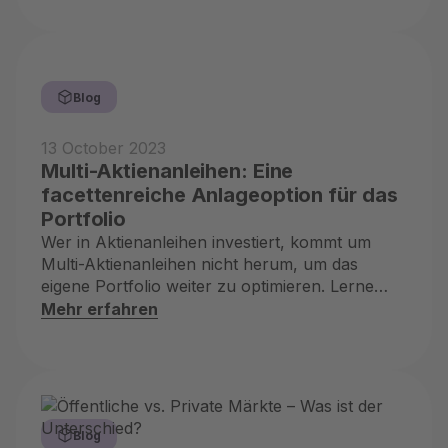
Blog
13 October 2023
Multi-Aktienanleihen: Eine
facettenreiche Anlageoption für das
Portfolio
Wer in Aktienanleihen investiert, kommt um
Multi-Aktienanleihen nicht herum, um das
eigene Portfolio weiter zu optimieren. Lerne
hier, wie sie funktionieren
Mehr erfahren
Blog