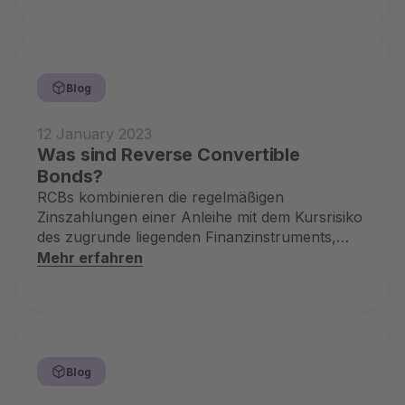
Blog
12 January 2023
Was sind Reverse Convertible
Bonds?
RCBs kombinieren die regelmäßigen
Zinszahlungen einer Anleihe mit dem Kursrisiko
des zugrunde liegenden Finanzinstruments,
zum Beispiel einer Aktie.
Mehr erfahren
Blog