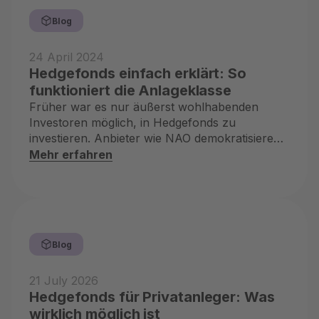
Blog
24 April 2024
Hedgefonds einfach erklärt: So
funktioniert die Anlageklasse
Früher war es nur äußerst wohlhabenden
Investoren möglich, in Hedgefonds zu
investieren. Anbieter wie NAO demokratisieren
diese Assetklasse für Dich
Mehr erfahren
Blog
21 July 2026
Hedgefonds für Privatanleger: Was
wirklich möglich ist