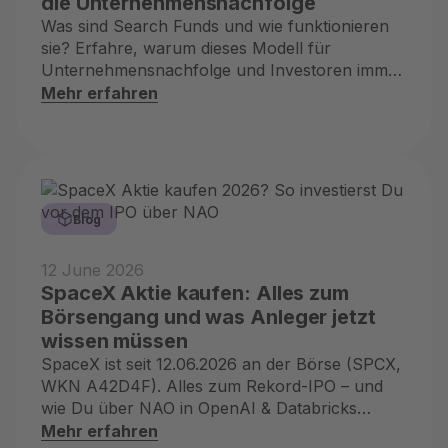
die Unternehmensnachfolge
Was sind Search Funds und wie funktionieren
sie? Erfahre, warum dieses Modell für
Unternehmensnachfolge und Investoren immer
relevanter wird.
Mehr erfahren
Blog
12 June 2026
SpaceX Aktie kaufen: Alles zum
Börsengang und was Anleger jetzt
wissen müssen
SpaceX ist seit 12.06.2026 an der Börse (SPCX,
WKN A42D4F). Alles zum Rekord-IPO – und
wie Du über NAO in OpenAI & Databricks
investierst, bevor sie an die Börse gehen.
Mehr erfahren