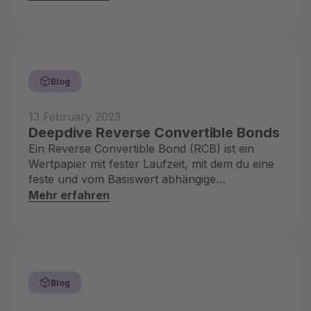
Blog
13 February 2023
Deepdive Reverse Convertible Bonds
Ein Reverse Convertible Bond (RCB) ist ein
Wertpapier mit fester Laufzeit, mit dem du eine
feste und vom Basiswert abhängige
Zinszahlung erhalten kannst
Mehr erfahren
Blog