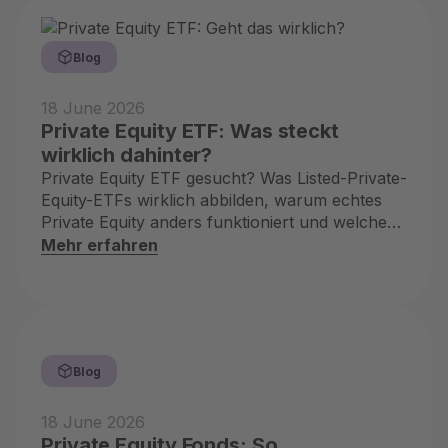
Blog
18 June 2026
Private Equity ETF: Was steckt
wirklich dahinter?
Private Equity ETF gesucht? Was Listed-Private-
Equity-ETFs wirklich abbilden, warum echtes
Private Equity anders funktioniert und welcher
Weg Dir bleibt.
Mehr erfahren
Blog
18 June 2026
Private Equity Fonds: So