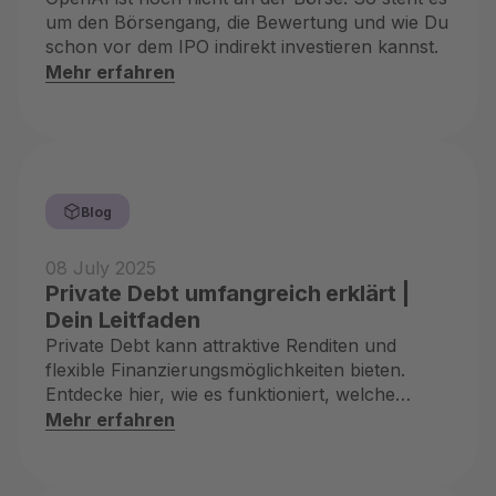
um den Börsengang, die Bewertung und wie Du
schon vor dem IPO indirekt investieren kannst.
Mehr erfahren
Blog
08 July 2025
Private Debt umfangreich erklärt |
Dein Leitfaden
Private Debt kann attraktive Renditen und
flexible Finanzierungsmöglichkeiten bieten.
Entdecke hier, wie es funktioniert, welche
Chancen und Risiken es mit sich bringt und
Mehr erfahren
warum es bei Anlegern gefragt ist.