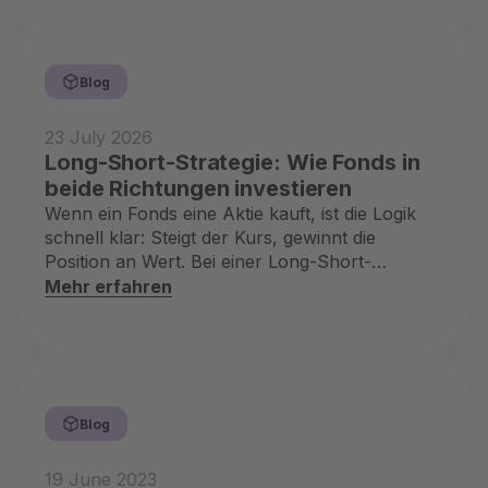
Blog
23 July 2026
Long-Short-Strategie: Wie Fonds in
beide Richtungen investieren
Wenn ein Fonds eine Aktie kauft, ist die Logik
schnell klar: Steigt der Kurs, gewinnt die
Position an Wert. Bei einer Long-Short-
Strategie kommt eine zweite Seite dazu. Der
Mehr erfahren
Fonds kann zusätzlich auf fallende Kurse
einzelner Aktien setzen und damit sein
Research breiter nutzen.
Blog
19 June 2023