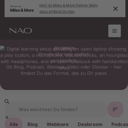
NAO ist Miles & More Partner. Mehr
dazu erfährst Du hier.
LERNEN
Private Markets endlich
verständlich.
Ob Blog, Podcast, Webinar, Video oder Glossar – hier
findest Du das Format, das zu Dir passt.
Alle
Blog
Webinare
Dealsroom
Podcas