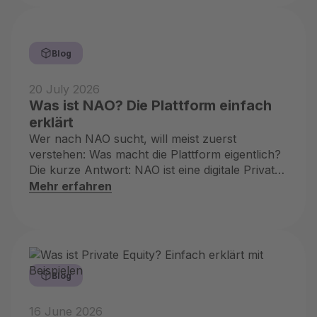
Blog
20 July 2026
Was ist NAO? Die Plattform einfach
erklärt
Wer nach NAO sucht, will meist zuerst
verstehen: Was macht die Plattform eigentlich?
Die kurze Antwort: NAO ist eine digitale Private-
Markets-Plattform, über die Privatanleger
Mehr erfahren
ausgewählte alternative Anlageklassen und
institutionelle Strategien prüfen und investieren
können.
Blog
16 June 2026