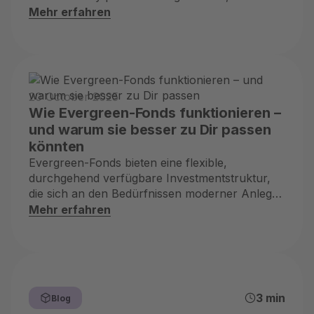
the-scenes financial ecosystem.
Mehr erfahren
20 October 2025
Wie Evergreen-Fonds funktionieren –
und warum sie besser zu Dir passen
könnten
Evergreen-Fonds bieten eine flexible,
durchgehend verfügbare Investmentstruktur,
die sich an den Bedürfnissen moderner Anleger
orientiert – ohne Kapitalabrufe, ohne Bindung,
Mehr erfahren
mit langfristigem Zugang zu privaten Märkten
zu Ihren Bedingungen.
3 min
Blog