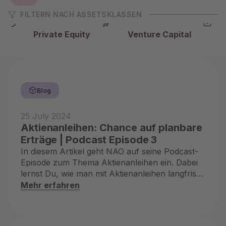
FILTERN NACH ASSETSKLASSEN
Private Equity
Venture Capital
Blog
25 July 2024
Aktienanleihen: Chance auf planbare
Erträge | Podcast Episode 3
In diesem Artikel geht NAO auf seine Podcast-
Episode zum Thema Aktienanleihen ein. Dabei
lernst Du, wie man mit Aktienanleihen langfristig
planbar Geld verdient.
Mehr erfahren