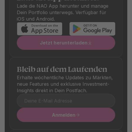
Fonds einmalige Kauf- und Verkaufsgebühren an, die
Lade die NAO App herunter und manage
ebenfalls transparent ausgewiesen sind. Diese
Dein Portfolio unterwegs. Verfügbar für
unterscheiden sich je nach Produkt und sind in den
iOS und Android.
jeweiligen Produktdetails klar ersichtlich.
Jetzt herunterladen
Bleib auf dem Laufenden
Erhalte wöchentliche Updates zu Märkten,
neue Features und exklusive Investment-
Insights direkt in Dein Postfach.
Anmelden