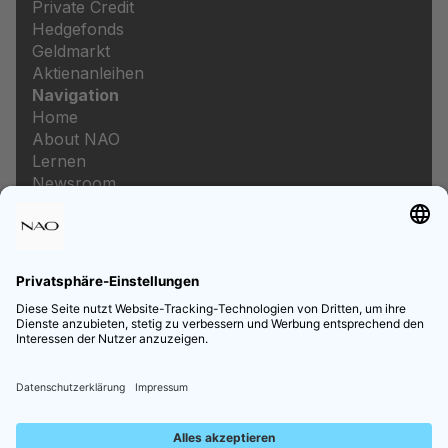
Private Credit
Hedgefonds
Geldmarkt
Aktienanleihen
Navigation
Home
About NAO
Lernen
Newsroom
Karriere
Rechtliches
Impressum
Datenschutz
Datenschutzeinstellungen
Preis- und Leistungsverzeichnis
Informationen zur Barrierefreiheit
Follow us on Social Media