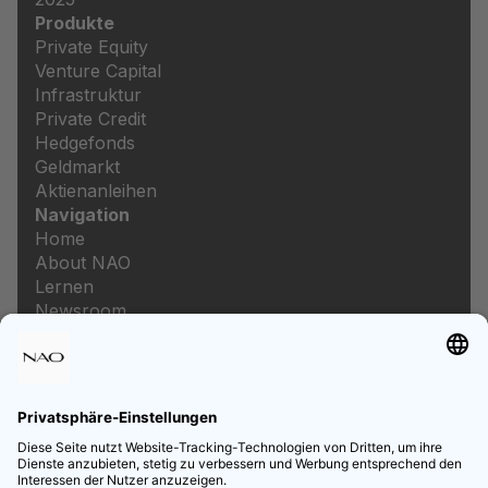
Produkte
Private Equity
Venture Capital
Infrastruktur
Private Credit
Hedgefonds
Geldmarkt
Aktienanleihen
Navigation
Home
About NAO
Lernen
Newsroom
Karriere
Rechtliches
Impressum
Datenschutz
Datenschutzeinstellungen
Preis- und Leistungsverzeichnis
Informationen zur Barrierefreiheit