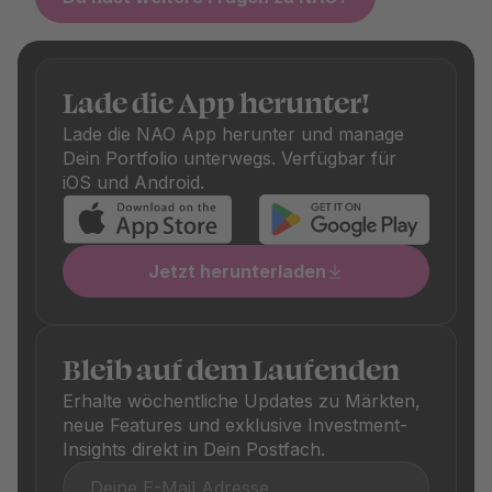
denen die Top 1 % ihr Vermögen aufbauen.
berücksichtigt. Diese decken das aktive Management
durch die Asset Manager ab. Wir prüfen bei der Kuration
auch die Kosten-Effizienz: Nur Fonds mit fairen Gebühren
schaffen es auf unsere Plattform. Zusätzlich fallen je nach
Lade die App herunter!
Fonds einmalige Kauf- und Verkaufsgebühren an, die
Lade die NAO App herunter und manage
ebenfalls transparent ausgewiesen sind. Diese
Dein Portfolio unterwegs. Verfügbar für
unterscheiden sich je nach Produkt und sind in den
iOS und Android.
jeweiligen Produktdetails klar ersichtlich.
Jetzt herunterladen
Bleib auf dem Laufenden
Erhalte wöchentliche Updates zu Märkten,
neue Features und exklusive Investment-
Insights direkt in Dein Postfach.