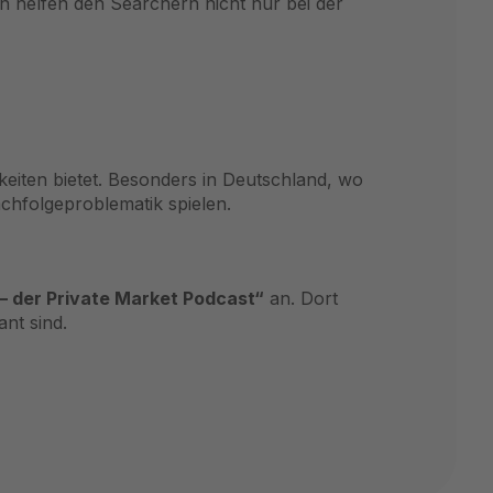
n helfen den Searchern nicht nur bei der
iten bietet. Besonders in Deutschland, wo
achfolgeproblematik spielen.
 – der Private Market Podcast“
an. Dort
nt sind.