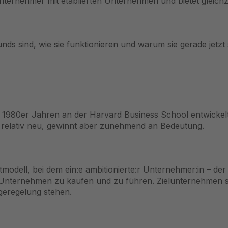
Unternehmer mit etablierten Unternehmen und bietet gleich
ds sind, wie sie funktionieren und warum sie gerade jetzt 
1980er Jahren an der Harvard Business School entwickelt
h relativ neu, gewinnt aber zunehmend an Bedeutung.
modell, bei dem ein:e ambitionierte:r Unternehmer:in – de
nternehmen zu kaufen und zu führen. Zielunternehmen sind
lgeregelung stehen.