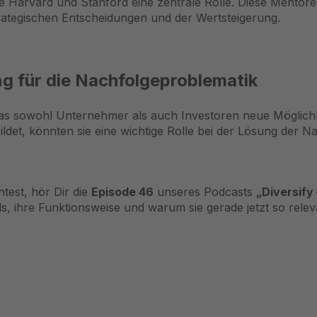
e Harvard und Stanford eine zentrale Rolle. Diese Mentore
ategischen Entscheidungen und der Wertsteigerung.
ng für die Nachfolgeproblematik
as sowohl Unternehmer als auch Investoren neue Möglichke
ildet, könnten sie eine wichtige Rolle bei der Lösung der N
test, hör Dir die
Episode 46
unseres Podcasts
„Diversify
s, ihre Funktionsweise und warum sie gerade jetzt so releva