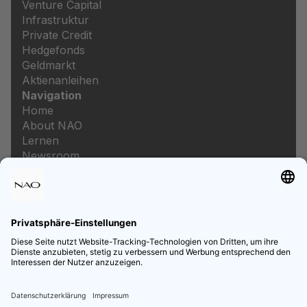
Venture Capital
Infrastruktur
Private Credit
Hedgefonds
Geldmarkt
Aktienanleihen
Navigation
Home
About NAO
Lernen
Newsroom
Karriere
Rechtliches
Impressum
Datenschutz
Datenschutzeinstellungen
Preis- und Leistungsverzeichnis
Informationen zur Barrierefreiheit
Follow us on Social Media