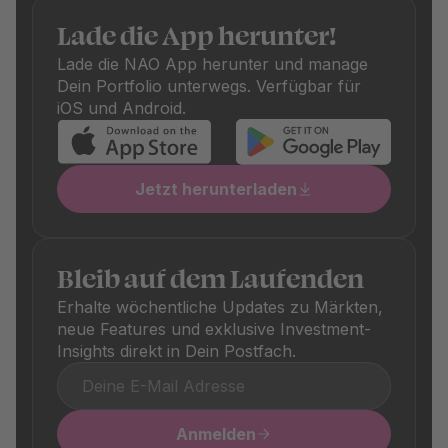
auch die Kosten-Effizienz: Nur Fonds mit fairen Gebühren
schaffen es auf unsere Plattform. Zusätzlich fallen je nach
Lade die App herunter!
Fonds einmalige Kauf- und Verkaufsgebühren an, die
Lade die NAO App herunter und manage
ebenfalls transparent ausgewiesen sind. Diese
Dein Portfolio unterwegs. Verfügbar für
unterscheiden sich je nach Produkt und sind in den
iOS und Android.
jeweiligen Produktdetails klar ersichtlich.
Jetzt herunterladen
Bleib auf dem Laufenden
Erhalte wöchentliche Updates zu Märkten,
neue Features und exklusive Investment-
Insights direkt in Dein Postfach.
Anmelden