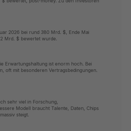
 $ bewertet, post-money. Zu den Investoren
ruar 2026 bei rund 380 Mrd. $, Ende Mai
52 Mrd. $ bewertet wurde.
 Die Erwartungshaltung ist enorm hoch. Bei
n, oft mit besonderen Vertragsbedingungen.
uch sehr viel in Forschung,
essere Modell braucht Talente, Daten, Chips
assiv steigt.