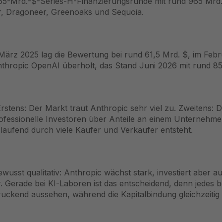
65-Mrd.-$-Series-H-Finanzierungsrunde mit rund 965 Mrd.
r, Dragoneer, Greenoaks und Sequoia.
 März 2025 lag die Bewertung bei rund 61,5 Mrd. $, im Feb
nthropic OpenAI überholt, das Stand Juni 2026 mit rund 8
Erstens: Der Markt traut Anthropic sehr viel zu. Zweitens:
fessionelle Investoren über Anteile an einem Unternehme
 laufend durch viele Käufer und Verkäufer entsteht.
usst qualitativ: Anthropic wächst stark, investiert aber a
 Gerade bei KI-Laboren ist das entscheidend, denn jedes b
kend aussehen, während die Kapitalbindung gleichzeitig m