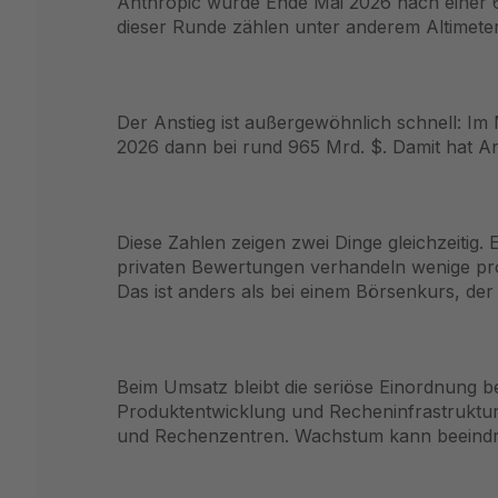
Anthropic wurde Ende Mai 2026 nach einer 
dieser Runde zählen unter anderem Altimete
Der Anstieg ist außergewöhnlich schnell: Im
2026 dann bei rund 965 Mrd. $. Damit hat A
Diese Zahlen zeigen zwei Dinge gleichzeitig. 
privaten Bewertungen verhandeln wenige pro
Das ist anders als bei einem Börsenkurs, der
Beim Umsatz bleibt die seriöse Einordnung bew
Produktentwicklung und Recheninfrastruktur.
und Rechenzentren. Wachstum kann beeindruc