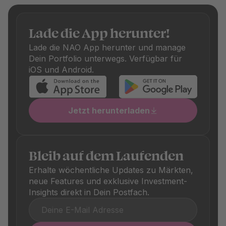
durch die Asset Manager ab. Wir prüfen bei der Kuration
auch die Kosten-Effizienz: Nur Fonds mit fairen Gebühren
schaffen es auf unsere Plattform. Zusätzlich fallen je nach
Lade die App herunter!
Fonds einmalige Kauf- und Verkaufsgebühren an, die
Lade die NAO App herunter und manage
ebenfalls transparent ausgewiesen sind. Diese
Dein Portfolio unterwegs. Verfügbar für
unterscheiden sich je nach Produkt und sind in den
iOS und Android.
jeweiligen Produktdetails klar ersichtlich.
Jetzt herunterladen
Bleib auf dem Laufenden
Erhalte wöchentliche Updates zu Märkten,
neue Features und exklusive Investment-
Insights direkt in Dein Postfach.