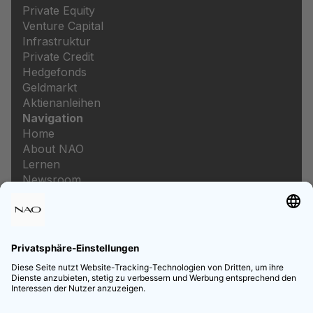
Private Equity
Venture Capital
Infrastruktur
Private Credit
Hedgefonds
Geldmarkt
Aktienanleihen
Navigation
Home
About NAO
Lernen
Newsroom
Karriere
Rechtliches
Impressum
Datenschutz
Datenschutzeinstellungen
Preis- und Leistungsverzeichnis
Informationen zur Barrierefreiheit
Follow us on Social Media