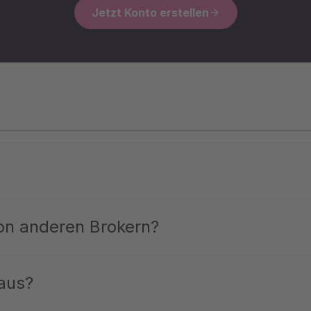
Jetzt Konto erstellen
 Markets. Wir öffnen Dir den Zugang zu den gleichen Investments, 
 1 € zugänglich. Du investierst in Private Equity, Venture Capital, In
on anderen Brokern?
en vorbehalten waren. Exklusiv in der Qualität. Inklusiv im Zugang.
ität: Wir lehnen 7 von 8 Fonds ab und lassen nur auf unsere Plattfo
nvestierst in Anlageklassen mit historisch attraktiven Renditechancen, 
aus?
itierst Du von persönlichem Service: Unser Team ist werktags innerhal
er. Und das Beste: Private Markets müssen kein Luxus für Millionäre