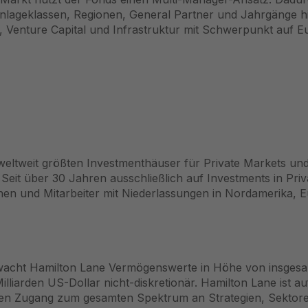
e Anlageklassen, Regionen, General Partner und Jahrgänge h
h, Venture Capital und Infrastruktur mit Schwerpunkt auf 
eltweit größten Investmenthäuser für Private Markets und b
it über 30 Jahren ausschließlich auf Investments in Privat
nen und Mitarbeiter mit Niederlassungen in Nordamerika,
cht Hamilton Lane Vermögenswerte in Höhe von insgesamt
illiarden US-Dollar nicht-diskretionär. Hamilton Lane ist auf
den Zugang zum gesamten Spektrum an Strategien, Sektore