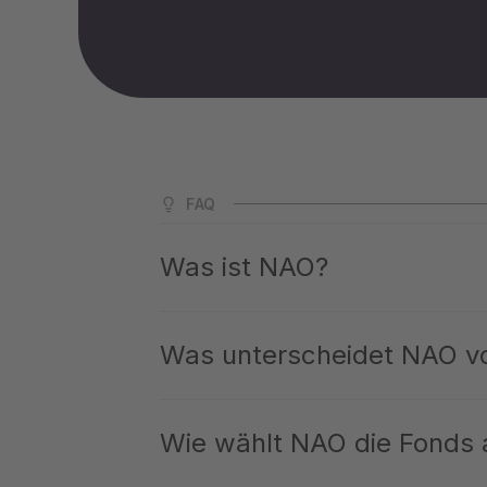
FAQ
Was ist NAO?
NAO ist Deutschlands größte App für Private
– klar erklärt, professionell ausgewählt und ab
Was unterscheidet NAO v
die bisher nur Family Offices und Großinvestor
Bei NAO erhältst Du Zugang zu exklusiver Qual
– ausschließlich institutionelle Qualität. Du i
Wie wählt NAO die Fonds 
rund 14 % p.a. Zielrendite. Gleichzeitig prof
Chat oder Telefon. Bei uns bist Du keine Numm