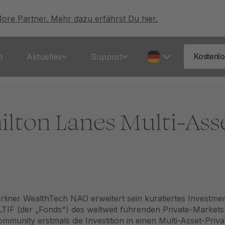
More Partner. Mehr dazu erfährst Du hier.
Kostenlo
n
Aktuelles
Support
lton Lanes Multi-Ass
rliner
WealthTech NAO
erweitert sein kuratiertes Investm
LTIF
(der „Fonds") des weltweit führenden Private-Marke
munity erstmals die Investition in einen Multi-Asset-Priv