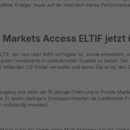
ikaffine Anleger heute auf die historisch starke Performance 
 Markets Access ELTIF jetzt
LTIF, der nun über NAO verfügbar ist, wurde entwickelt, 
et-Investments in institutioneller Qualität zu bieten. Der
Milliarden US-Dollar verwaltet und deren Ziel es ist, den
ugang und mehr als 30-jährige Erfahrung in Private Market
 bietet niedrigere Einstiegsschwellen als traditionelle Pr
vollständig investiert.
Markt nutzt der Fonds einen Multi-Manager-Ansatz. Dadurch