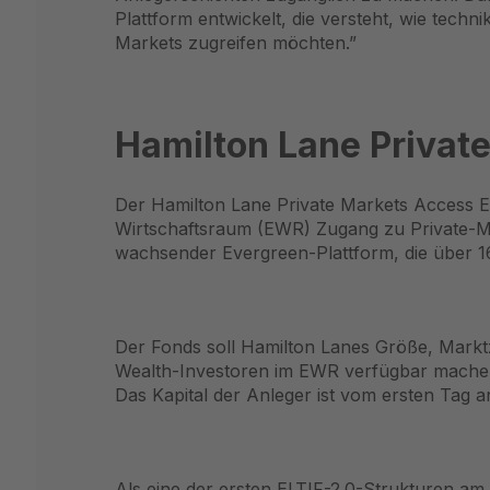
Plattform entwickelt, die versteht, wie techn
Markets zugreifen möchten.”
Hamilton Lane Private
Der Hamilton Lane Private Markets Access E
Wirtschaftsraum (EWR) Zugang zu Private-Mark
wachsender Evergreen-Plattform, die über 16 
Der Fonds soll Hamilton Lanes Größe, Marktz
Wealth-Investoren im EWR verfügbar machen. Er
Das Kapital der Anleger ist vom ersten Tag an 
Als eine der ersten ELTIF-2.0-Strukturen am 