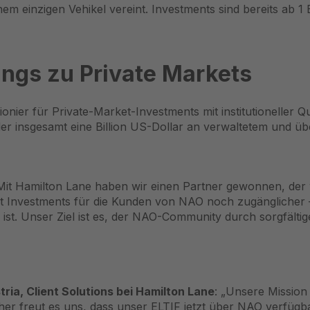
nem einzigen Vehikel vereint. Investments sind bereits
ab 1 
ngs zu Private Markets
onier für Private-Market-Investments mit institutioneller Q
er insgesamt eine Billion US-Dollar an verwaltetem und 
„Mit Hamilton Lane haben wir einen Partner gewonnen, der w
t Investments für die Kunden von NAO noch zugänglicher – i
n ist. Unser Ziel ist es, der NAO-Community durch sorgfälti
ia, Client Solutions bei Hamilton Lane
: „Unsere Mission 
r freut es uns, dass unser ELTIF jetzt über NAO verfügba