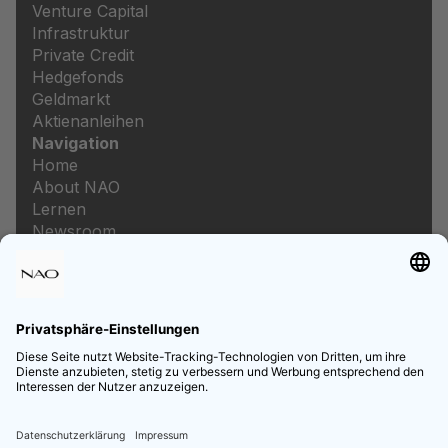
Venture Capital
Infrastruktur
Private Credit
Hedgefonds
Geldmarkt
Aktienanleihen
Navigation
Home
About NAO
Lernen
Newsroom
Karriere
Rechtliches
Impressum
Datenschutz
Datenschutzeinstellungen
Preis- und Leistungsverzeichnis
Informationen zur Barrierefreiheit
Follow us on Social Media