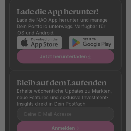
auch die Kosten-Effizienz: Nur Fonds mit fairen Gebühren
schaffen es auf unsere Plattform. Zusätzlich fallen je nach
Lade die App herunter!
Fonds einmalige Kauf- und Verkaufsgebühren an, die
Lade die NAO App herunter und manage
ebenfalls transparent ausgewiesen sind. Diese
Dein Portfolio unterwegs. Verfügbar für
unterscheiden sich je nach Produkt und sind in den
iOS und Android.
jeweiligen Produktdetails klar ersichtlich.
Jetzt herunterladen
Bleib auf dem Laufenden
Erhalte wöchentliche Updates zu Märkten,
neue Features und exklusive Investment-
Insights direkt in Dein Postfach.
Anmelden