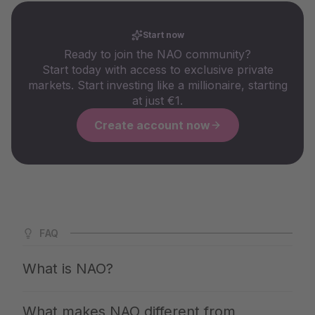
Start now
Ready to join the NAO community?
Start today with access to exclusive private
markets. Start investing like a millionaire, starting
at just €1.
Create account now
FAQ
What is NAO?
NAO is Germany's largest app for private markets. We
What makes NAO different from
give you access to the same investments with which the