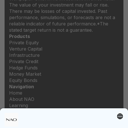
The value of your investment may fall or rise.
There may be losses of capital invested. Past
performance, simulations, or forecasts are not a
reliable indicator of future performance.
*The
stated target return is not a guarantee.
Products
Private Equity
Venture Capital
Infrastructure
Private Credit
Hedge Funds
Money Market
Equity Bonds
Navigation
Home
About NAO
Learning
Newsroom
Careers
Legal