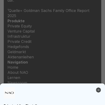
dar.
¹Quelle= Goldman Sachs Family Office Report
2025
Produkte
Private Equity
Venture Capital
Infrastruktur
Private Credit
Hedgefonds
Geldmarkt
Aktienanleihen
Navigation
Home
About NAO
Lernen
Newsroom
Karriere
Rechtliches
Impressum
Datenschutz