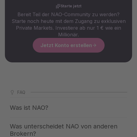
Starte jetzt
Bereit Teil der NAO-Community zu werden?
Starte noch heute mit dem Zugang zu exklusiven
Private Markets. Investiere ab nur 1 € wie ein
Millionär.
Jetzt Konto erstellen
FAQ
Was ist NAO?
NAO ist Deutschlands größte App für Private Markets. Wir
Was unterscheidet NAO von anderen
öffnen Dir den Zugang zu den gleichen Investments, mit
Brokern?
denen die Top 1 % ihr Vermögen aufbauen – klar erklärt,