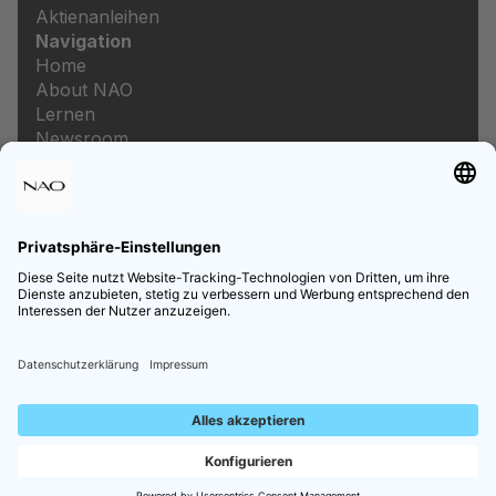
Aktienanleihen
Navigation
Home
About NAO
Lernen
Newsroom
Karriere
Rechtliches
Impressum
Datenschutz
Datenschutzeinstellungen
Preis- und Leistungsverzeichnis
Informationen zur Barrierefreiheit
Follow us on Social Media
Copyright © NAO Co-Investment GmbH | Alle Rechte
vorbehalten.