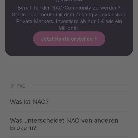
Bereit Teil der NAO-Community zu werden?
Starte noch heute mit dem Zugang zu exklusiven
Private Markets. Investiere ab nur 1 € wie ein
Millionär.
Jetzt Konto erstellen
FAQ
Was ist NAO?
NAO ist Deutschlands größte App für Private Markets. Wir
Was unterscheidet NAO von anderen
öffnen Dir den Zugang zu den gleichen Investments, mit
Brokern?
denen die Top 1 % ihr Vermögen aufbauen – klar erklärt,
professionell ausgewählt und ab 1 € zugänglich. Du