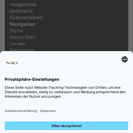
Hedgefonds
Geldmarkt
Aktienanleihen
Navigation
Home
About NAO
Lernen
Newsroom
Karriere
Rechtliches
Impressum
Datenschutz
Datenschutzeinstellungen
Preis- und Leistungsverzeichnis
Informationen zur Barrierefreiheit
Follow us on Social Media
Copyright © NAO Co-Investment GmbH | Alle Rechte