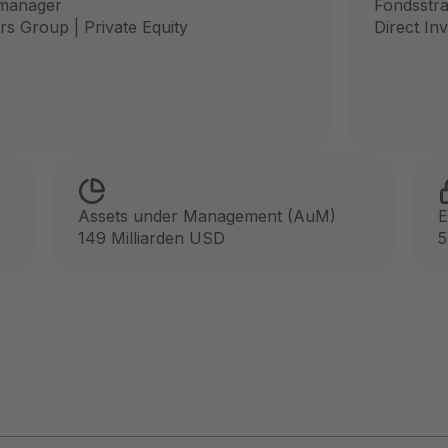
manager
Fondsstra
rs Group | Private Equity
Direct In
Assets under Management (AuM)
E
149 Milliarden USD
5