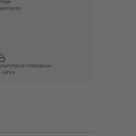
tegie
vestments
mpfohlene Haltedauer
 Jahre