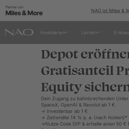
NAO ist Miles & 
Investieren
Lernen
Erlebe
Depot eröffne
Gratisanteil P
Equity sichern
Dein Zugang zu bahnbrechenden Unte
SpaceX, OpenAI & Revolut ab 1 €.
→ Investierbar ab 1 €
→ Zielrendite 14 % p. a. (nach Kosten)*
→Nutze Code DIP & erhalte einen 50 € P