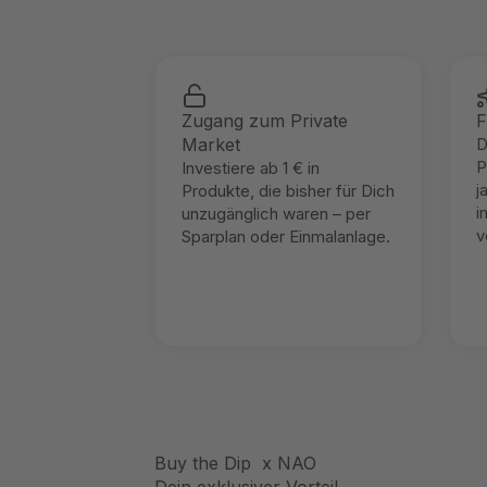
Zugang zum Private
F
Market
D
P
Investiere ab 1 € in
j
Produkte, die bisher für Dich
i
unzugänglich waren – per
v
Sparplan oder Einmalanlage.
Buy the Dip x NAO