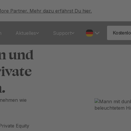
More Partner. Mehr dazu erfährst Du hier.
Kostenlo
n
Aktuelles
Support
n und
rivate
.
rnehmen wie
rivate Equity