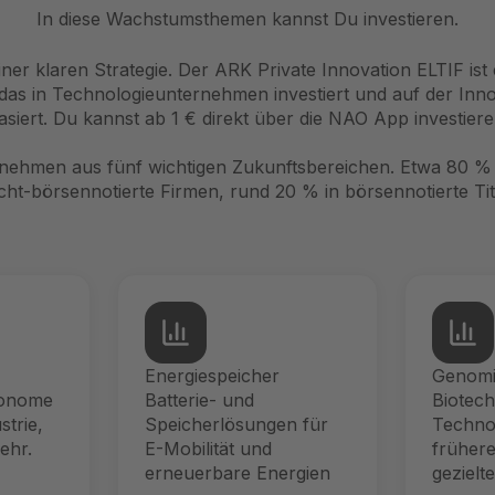
In diese Wachstumsthemen kannst Du investieren.
ner klaren Strategie. Der ARK Private Innovation ELTIF ist 
das in Technologieunternehmen investiert und auf der Inn
asiert. Du kannst ab 1 € direkt über die NAO App investiere
nehmen aus fünf wichtigen Zukunftsbereichen. Etwa 80 % 
cht-börsennotierte Firmen, rund 20 % in börsennotierte Tit
Energiespeicher
Genomi
tonome
Batterie- und
Biotech
strie,
Speicherlösungen für
Techno
ehr.
E-Mobilität und
früher
erneuerbare Energien
gezielt